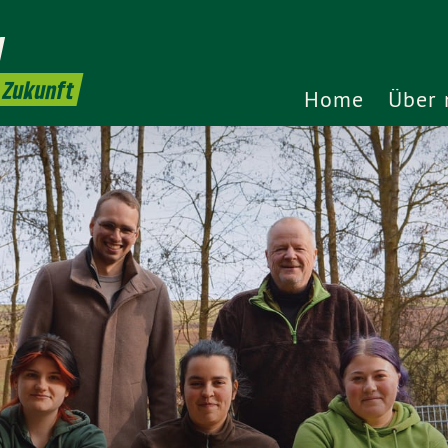
l
e Zukunft
Home
Über 