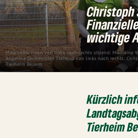
Christoph 
Finanziel
wichtige 
Mitarbeiterinnen von links nach rechts sitzend: Madlaine W
Angelina Zechmeister. Stehend von links nach rechts: Chris
Tierheim Beuern
Kürzlich in
Landtagsab
Tierheim Be