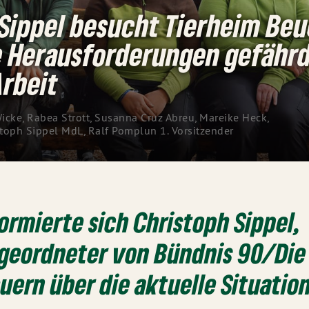
Sippel besucht Tierheim Beu
le Herausforderungen gefähr
Arbeit
icke, Rabea Strott, Susanna Cruz Abreu, Mareike Heck, 
toph Sippel MdL, Ralf Pomplun 1. Vorsitzender 
formierte sich Christoph Sippel,
geordneter von Bündnis 90/Die
uern über die aktuelle Situation