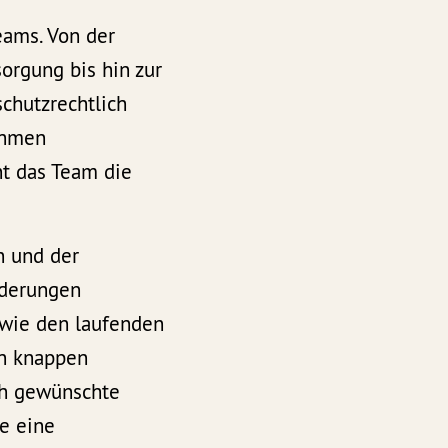
eams. Von der
orgung bis hin zur
schutzrechtlich
ahmen
t das Team die
n und der
rderungen
sowie den laufenden
in knappen
ch gewünschte
e eine