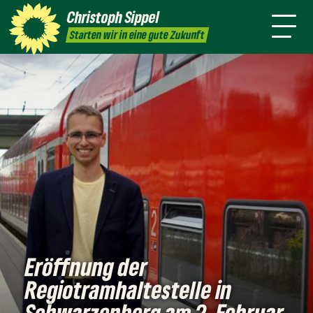
mich
Christoph
Sippel
Presse
Kontakt
Starten wir in eine gute Zukunft
Eröffnung der
Regiotramhaltestelle in
Schwarzenberg am 2. Februar